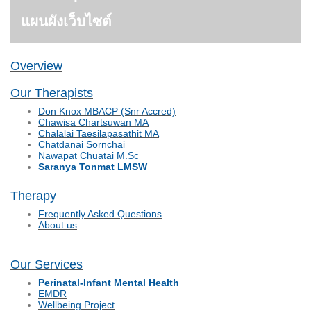
แผนผังเว็บไซต์
Overview
Our Therapists
Don Knox MBACP (Snr Accred)
Chawisa Chartsuwan MA
Chalalai Taesilapasathit MA
Chatdanai Sornchai
Nawapat Chuatai M.Sc
Saranya Tonmat LMSW
Therapy
Frequently Asked Questions
About us
Our Services
Perinatal-Infant Mental Health
EMDR
Wellbeing Project