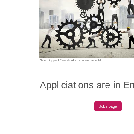
Client Support Coordinator position available
Appliciations are in E
Jobs page